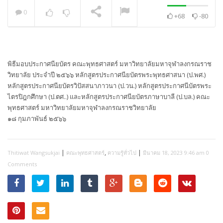
0
+68
-80
พระวิเทศปุญญาภรณ์ :
กล่าวแสดงความยินดี
NOW PLAYING
พิธีมอบประกาศนียบัตร คณะพุทธศาสตร์ มหาวิทยาลัยมหาจุฬาลงกรณราช
วิทยาลัย ประจำปี ๒๕๖๖ หลักสูตรประกาศนียบัตรพระพุทธศาสนา (ป.พศ.)
หลักสูตรประกาศนียบัตรวิปัสสนาภาวนา (ป.วน.) หลักสูตรประกาศนีบัตรพระ
ไตรปิฎกศึกษา (ป.ตศ..) และหลักสูตรประกาศนียบัตรภาษาบาลี (ป.บล.) คณะ
พุทธศาสตร์ มหาวิทยาลัยมหาจุฬาลงกรณราชวิทยาลัย
๑๘ กุมภาพันธ์ ๒๕๖๖
|
,
|
Thitiwat Wangsukjai
คณะพุทธศาสตร์
ความรู้ทั่วไป
มีนาคม 18, 2023 9:46 am
0
Comments